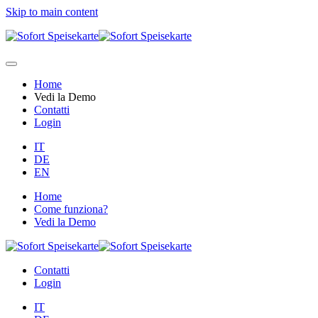
Skip to main content
Home
Vedi la Demo
Contatti
Login
IT
DE
EN
Home
Come funziona?
Vedi la Demo
Contatti
Login
IT